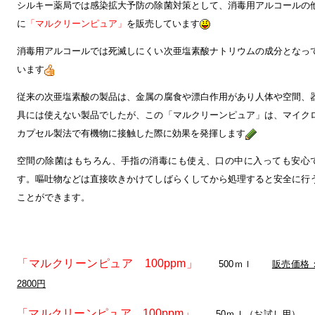
シルキー薬局では感染拡大予防の除菌対策として、消毒用アルコールの
に
「マルクリーンピュア」
を販売しています
消毒用アルコールでは死滅しにくい次亜塩素酸ナトリウムの成分となっ
います
従来の次亜塩素酸の製品は、金属の腐食や漂白作用があり人体や空間、
具には使えない製品でしたが、この「マルクリーンピュア」は、マイク
カプセル製法で有機物に接触した際に効果を発揮します
空間の除菌はもちろん、手指の消毒にも使え、口の中に入っても安心
す。嘔吐物などは直接吹きかけてしばらくしてから処理すると安全に行
ことができます。
「マルクリーンピュア 100ppm」
500ｍｌ
販売価格
2800円
「マルクリーンピュア 100ppm」
50ｍｌ（お試し用